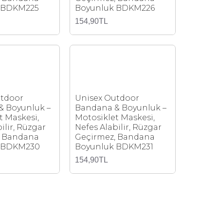
 BDKM225
Boyunluk BDKM226
154,90TL
utdoor
Unisex Outdoor
& Boyunluk –
Bandana & Boyunluk –
t Maskesi,
Motosiklet Maskesi,
ilir, Rüzgar
Nefes Alabilir, Rüzgar
, Bandana
Geçirmez, Bandana
 BDKM230
Boyunluk BDKM231
154,90TL