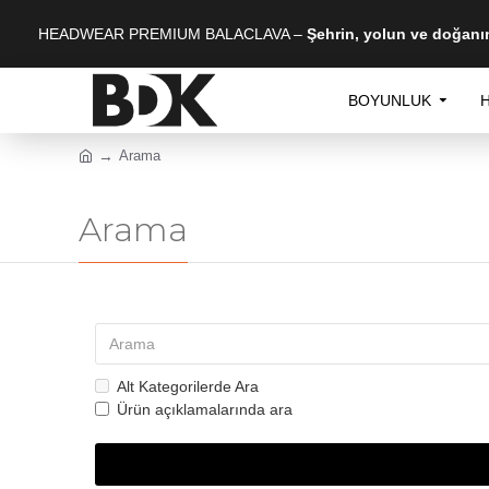
EADWEAR PREMIUM BALACLAVA –
Şehrin, yolun ve doğanın koruy
BOYUNLUK
Arama
Arama
Alt Kategorilerde Ara
Ürün açıklamalarında ara