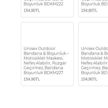
Boyunluk BDKM222
Boyunluk B
154,90TL
154,90TL
Unisex Outdoor
Unisex Outd
Bandana & Boyunluk –
Bandana & B
Motosiklet Maskesi,
Motosiklet M
Nefes Alabilir, Rüzgar
Nefes Alabili
Geçirmez, Bandana
Geçirmez, B
Boyunluk BDKM227
Boyunluk B
154,90TL
154,90TL