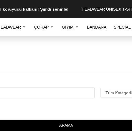
ucu kalkanı! Şimdi seninle!
HEADWEAR UNISEX T-SHIRT –
T
HEADWEAR
ÇORAP
GİYİM
BANDANA
SPECİAL
ARAMA